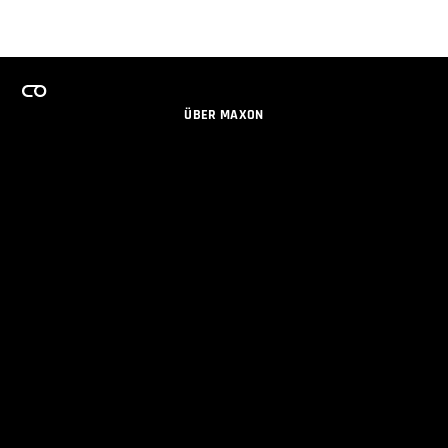
ÜBER MAXON
KARRIERE
TEAMS LIZENZPROGRAMM
NEWSLETTER
SOZIALE MEDIEN
PARTNER
IMPRESSUM
DATENSCHUTZERKLÄRUNG
© 2026 Maxon Computer GmbH. All Rights Reserved. Maxon Computer GmbH is part of the Nemetschek