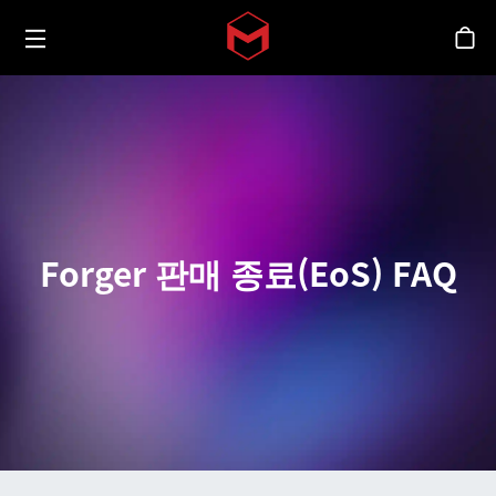
Toggle menu
Skip to main content
스
Forger 판매 종료(EoS) FAQ