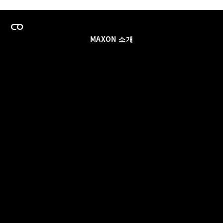
MAXON 소개
이력
팀스 라이선스 프로그램
이메일 업데이트 받기
소셜
파트너
날인
개인정보 보호 정책
© 2026 Maxon Computer GmbH. All Rights Reserved. Maxon Computer GmbH is part of the Nemetschek
Group.