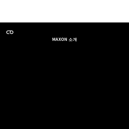
MAXON 소개
이력
팀스 라이선스 프로그램
이메일 업데이트 받기
소셜
파트너
날인
개인정보 보호 정책