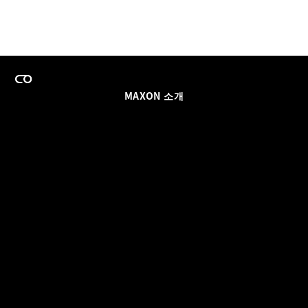
MAXON 소개
이력
팀스 라이선스 프로그램
이메일 업데이트 받기
소셜
파트너
날인
개인정보 보호 정책