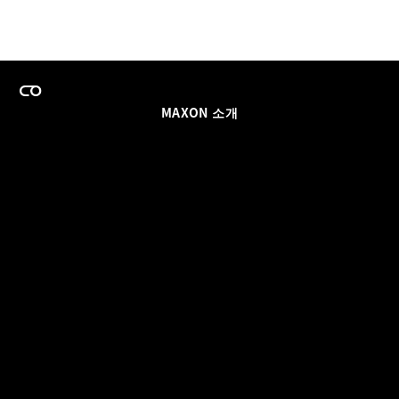
MAXON 소개
이력
팀스 라이선스 프로그램
이메일 업데이트 받기
소셜
파트너
날인
개인정보 보호 정책