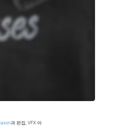
axon
과 편집, VFX 아