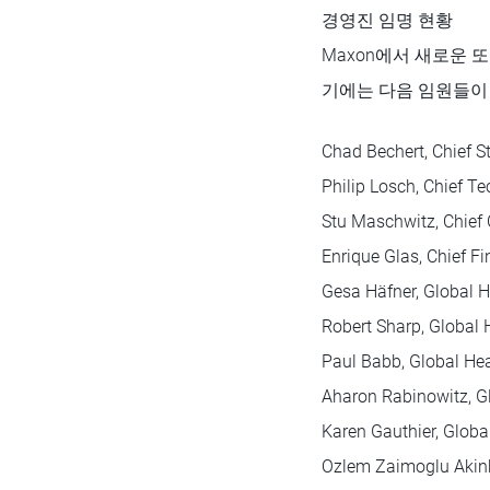
경영진 임명 현황
Maxon에서 새로운 
기에는 다음 임원들이
Chad Bechert, Chief S
Philip Losch, Chief Te
Stu Maschwitz, Chief C
Enrique Glas, Chief Fi
Gesa Häfner, Global 
Robert Sharp, Global 
Paul Babb, Global He
Aharon Rabinowitz, Gl
Karen Gauthier, Globa
Ozlem Zaimoglu Akinb