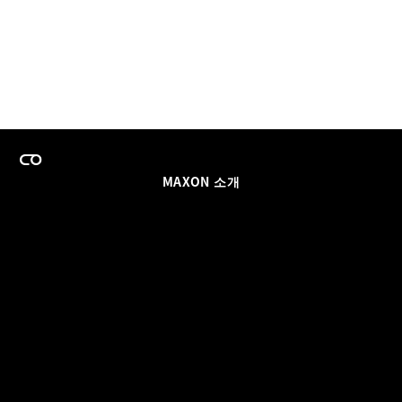
MAXON 소개
이력
팀스 라이선스 프로그램
이메일 업데이트 받기
소셜
파트너