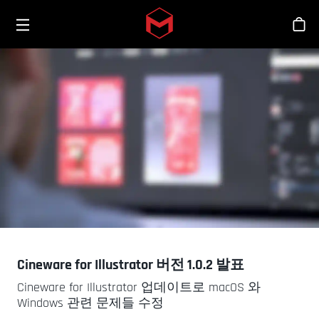
Toggle menu
Skip to main content
스
Cineware for Illustrator 버전 1.0.2 발표
Cineware for Illustrator 업데이트로 macOS 와
Windows 관련 문제들 수정