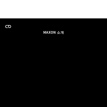
MAXON 소개
이력
팀스 라이선스 프로그램
이메일 업데이트 받기
소셜
파트너
날인
개인정보 보호 정책