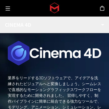
Toggle menu
Skip to main content
シ
CINEMA 4D
業界をリードする3Dソフトウェアで、アイデアを洗
練されたビジュアルへと変換しましょう。シームレス
で直感的なモーショングラフィックスワークフローを
実現するために開発されました。 習得しやすく、制
作パイプラインに簡単に統合できる強力なツールで、
モデリング、アニメーション、シミュレーション、レ