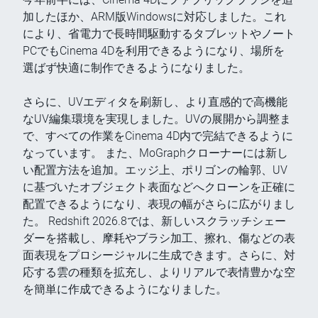
加したほか、ARM版Windowsに対応しました。これ
により、省電力で長時間駆動するタブレットやノート
PCでもCinema 4Dを利用できるようになり、場所を
選ばず快適に制作できるようになりました。
さらに、UVエディタを刷新し、より直感的で高機能
なUV編集環境を実現しました。UVの展開から調整ま
で、すべての作業をCinema 4D内で完結できるように
なっています。 また、MoGraphクローナーには新し
い配置方法を追加。エッジ上、ポリゴンの輪郭、UV
に基づいたオブジェクト表面などへクローンを正確に
配置できるようになり、表現の幅がさらに広がりまし
た。 Redshift 2026.8では、新しいスクラッチシェー
ダーを搭載し、摩耗やブラシ加工、擦れ、傷などの表
面表現をプロシージャルに生成できます。さらに、対
応する雲の種類を拡充し、よりリアルで表情豊かな空
を簡単に作成できるようになりました。