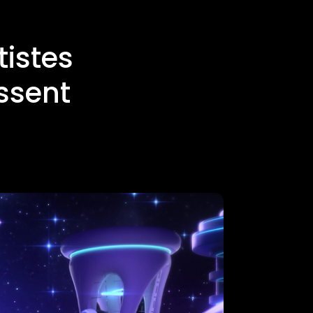
tistes
issent