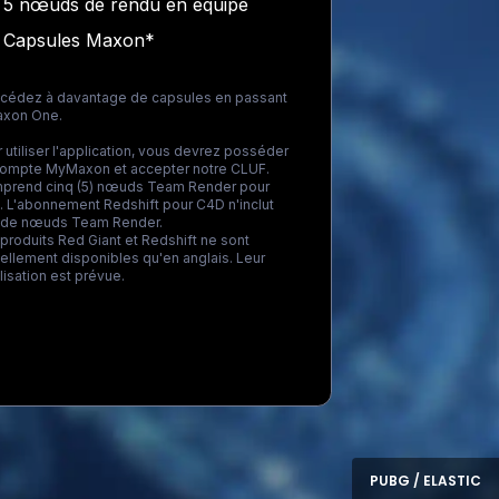
5 nœuds de rendu en équipe
Capsules Maxon*
ccédez à davantage de capsules en passant
axon One
.
 utiliser l'application, vous devrez posséder
compte MyMaxon et accepter notre CLUF.
prend cinq (5) nœuds Team Render pour
 L'abonnement Redshift pour C4D n'inclut
 de nœuds Team Render.
produits Red Giant et Redshift ne sont
ellement disponibles qu'en anglais. Leur
lisation est prévue.
ding...
PUBG / ELASTIC