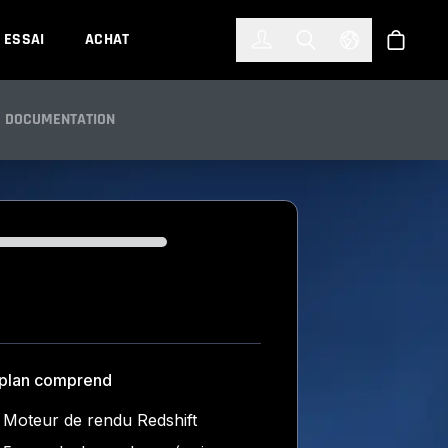
한국어
(KOREAN)
ESSAI
ACHAT
Connexion
Toggle Search
Select Languag
Boutiqu
DOCUMENTATION
ding...
 plan comprend
Moteur de rendu Redshift