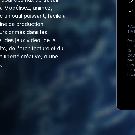
fs. Modélisez, animez,
 un outil puissant, facile à
line de production.
* A
rs primés dans les
à
M
, des jeux vidéo, de la
Pour
un 
ts, de l'architecture et du
Com
C4D.
 liberté créative, d'une
pas
.
Les 
actu
loca
Loa