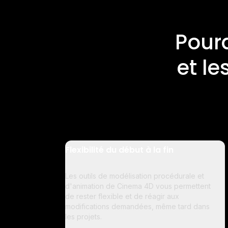
Pourq
et le
Flexibilité du début à la fin
Les outils de modélisation procédurale et
d'animation de Cinema 4D vous permettent
de rester flexible et de réagir aux
modifications demandées, même tard dans
les projets.