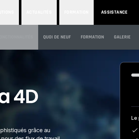
UTIONS
ACTUALITÉS
FORMATION
ASSISTANCE
ONCTIONNALITÉS
QUOI DE NEUF
FORMATION
GALERIE
APERÇU
Loa
Le
ophistiqués grâce au
pour des flux de travail