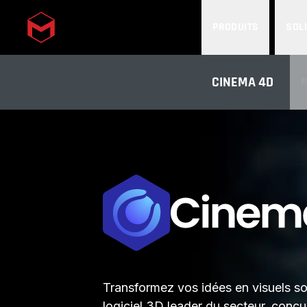
PRODUITS
SOL
Skip to main content
CINEMA 4D
F
Transformez vos idées en visuels s
logiciel 3D leader du secteur, conçu 