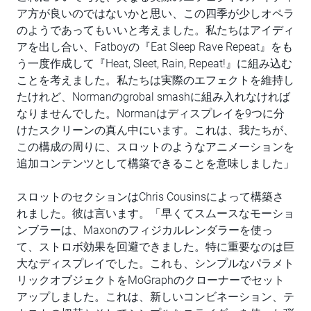
ア方が良いのではないかと思い、この四季が少しオペラ
のようであってもいいと考えました。私たちはアイディ
アを出し合い、Fatboyの『Eat Sleep Rave Repeat』をも
う一度作成して『Heat, Sleet, Rain, Repeat!』に組み込む
ことを考えました。私たちは実際のエフェクトを維持し
たけれど、Normanのgrobal smashに組み入れなければ
なりませんでした。Normanはディスプレイを9つに分
けたスクリーンの真ん中にいます。これは、我たちが、
この構成の周りに、スロットのようなアニメーションを
追加コンテンツとして構築できることを意味しました」
スロットのセクションはChris Cousinsによって構築さ
れました。彼は言います。「早くてスムースなモーショ
ンブラーは、Maxonのフィジカルレンダラーを使っ
て、ストロボ効果を回避できました。特に重要なのは巨
大なディスプレイでした。これも、シンプルなパラメト
リックオブジェクトをMoGraphのクローナーでセット
アップしました。これは、新しいコンビネーション、テ