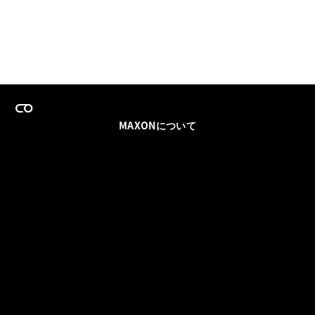
MAXONについて
採用情報
チームセールス
登録メールを更新
ソーシャル
パートナー
利用規約