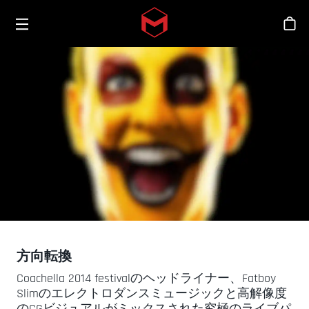
Toggle menu
Skip to main content
シ
方向転換
Coachella 2014 festivalのヘッドライナー、Fatboy
Slimのエレクトロダンスミュージックと高解像度
のCGビジュアルがミックスされた究極のライブパ