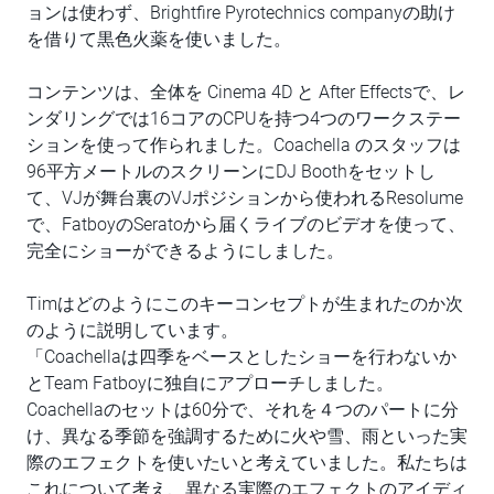
ョンは使わず、Brightfire Pyrotechnics companyの助け
を借りて黒色火薬を使いました。
コンテンツは、全体を Cinema 4D と After Effectsで、レ
ンダリングでは16コアのCPUを持つ4つのワークステー
ションを使って作られました。Coachella のスタッフは
96平方メートルのスクリーンにDJ Boothをセットし
て、VJが舞台裏のVJポジションから使われるResolume
で、FatboyのSeratoから届くライブのビデオを使って、
完全にショーができるようにしました。
Timはどのようにこのキーコンセプトが生まれたのか次
のように説明しています。
「Coachellaは四季をベースとしたショーを行わないか
とTeam Fatboyに独自にアプローチしました。
Coachellaのセットは60分で、それを４つのパートに分
け、異なる季節を強調するために火や雪、雨といった実
際のエフェクトを使いたいと考えていました。私たちは
これについて考え、異なる実際のエフェクトのアイディ