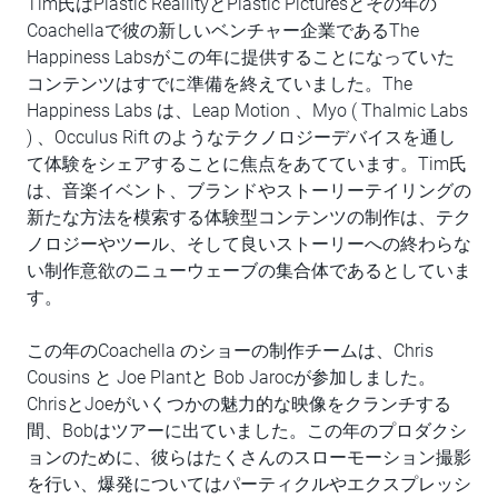
Tim氏はPlastic ReallityとPlastic Picturesとその年の
Coachellaで彼の新しいベンチャー企業であるThe
Happiness Labsがこの年に提供することになっていた
コンテンツはすでに準備を終えていました。The
Happiness Labs は、Leap Motion 、Myo ( Thalmic Labs
) 、Occulus Rift のようなテクノロジーデバイスを通し
て体験をシェアすることに焦点をあてています。Tim氏
は、音楽イベント、ブランドやストーリーテイリングの
新たな方法を模索する体験型コンテンツの制作は、テク
ノロジーやツール、そして良いストーリーへの終わらな
い制作意欲のニューウェーブの集合体であるとしていま
す。
この年のCoachella のショーの制作チームは、Chris
Cousins と Joe Plantと Bob Jarocが参加しました。
ChrisとJoeがいくつかの魅力的な映像をクランチする
間、Bobはツアーに出ていました。この年のプロダクシ
ョンのために、彼らはたくさんのスローモーション撮影
を行い、爆発についてはパーティクルやエクスプレッシ