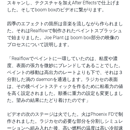
スキャンし、テクスチャを加えAfter Effectsで仕上げま
した。そしてboom boxのビデオに繋がります。
四季のエフェクトの箇所は音楽を流しながら作られまし
た。それはRealflowで制作されたペイントスプラッシュ
で始まりました。Joe Plant は boom box部分の映像の
プロセスについて説明します。
「Realflowでペイントに一環していたのは、粘度や濃
度、表面の張力を微妙にブレンドしてあることでした。
ペイントの移動は高出力のレートよりも下で、それは３
分割した渦の daemonを通過します。ラジカセの表面
は、その後ペイントスティックを作るために粘着力の値
を高く設定されました。順番に重力の設定も変更しまし
た。望みの結果にたどり着けたのです」
ビデオの次のステージは火でした。火はPhoenix FDで制
作されました。ラジカセの必要な部分を分割しシミュレ
ーションへ組み入れた後、高い燃料の温度は高い冷却速