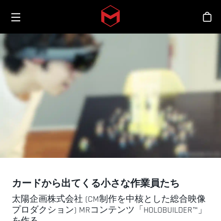
Toggle menu
Skip to main content
シ
カードから出てくる小さな作業員たち
太陽企画株式会社 (CM制作を中核とした総合映像
プロダクション) MRコンテンツ「HOLOBUILDER™」
を作る