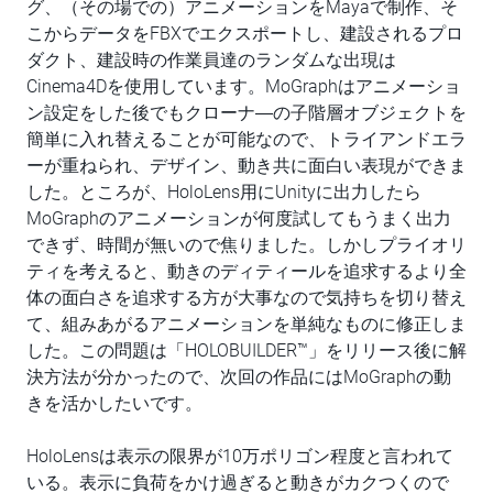
グ、（その場での）アニメーションをMayaで制作、そ
こからデータをFBXでエクスポートし、建設されるプロ
ダクト、建設時の作業員達のランダムな出現は
Cinema4Dを使用しています。MoGraphはアニメーショ
ン設定をした後でもクローナ―の子階層オブジェクトを
簡単に入れ替えることが可能なので、トライアンドエラ
ーが重ねられ、デザイン、動き共に面白い表現ができま
した。ところが、HoloLens用にUnityに出力したら
MoGraphのアニメーションが何度試してもうまく出力
できず、時間が無いので焦りました。しかしプライオリ
ティを考えると、動きのディティールを追求するより全
体の面白さを追求する方が大事なので気持ちを切り替え
て、組みあがるアニメーションを単純なものに修正しま
した。この問題は「HOLOBUILDER™」をリリース後に解
決方法が分かったので、次回の作品にはMoGraphの動
きを活かしたいです。
HoloLensは表示の限界が10万ポリゴン程度と言われて
いる。表示に負荷をかけ過ぎると動きがカクつくので