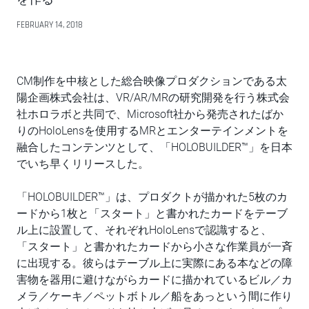
FEBRUARY 14, 2018
CM制作を中核とした総合映像プロダクションである太
陽企画株式会社は、VR/AR/MRの研究開発を行う株式会
社ホロラボと共同で、Microsoft社から発売されたばか
りのHoloLensを使用するMRとエンターテインメントを
融合したコンテンツとして、「HOLOBUILDER™」を日本
でいち早くリリースした。
「HOLOBUILDER™」は、プロダクトが描かれた5枚のカ
ードから1枚と「スタート」と書かれたカードをテーブ
ル上に設置して、それぞれHoloLensで認識すると、
「スタート」と書かれたカードから小さな作業員が一斉
に出現する。彼らはテーブル上に実際にある本などの障
害物を器用に避けながらカードに描かれているビル／カ
メラ／ケーキ／ペットボトル／船をあっという間に作り