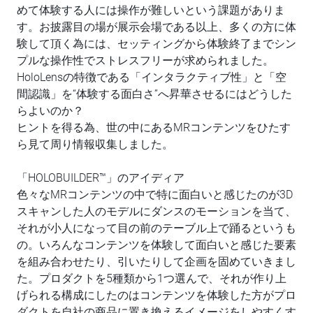
めて体験する人には操作が難しいという課題がありま
す。お披露目の場が展示会場である以上、多くの方に体
験して頂く為には、セッティングから体験終了までシン
プルな操作性でストレスフリーが求められました。
HoloLensの特徴である「インタラクティブ性」と「空
間認識」を“体験する面白さ”へ昇華させるにはどうした
らよいのか？
ヒントを得る為、世の中にあるMRコンテンツをひたす
ら見て周り情報収集しました。
「HOLOBUILDER™」のアイディア
色々なMRコンテンツの中で特に面白いと感じたのが3D
スキャンした人のモデルにダンスのモーションを当て、
それが小人になって目の前のテーブル上で踊るというも
の。いろんなコンテンツを体験して面白いと感じた要素
を組み合わせたり、引いたりして企画を固めていきまし
た。プロダクトを5種類から1つ選んで、それが作り上
げられる構成にしたのはコンテンツを体験した方がプロ
ダクトを自社の商品に置き換えるイメージをしやすくす