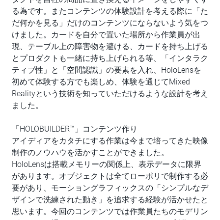
る為です。またコンテンツの体験設計を考える際に「た
だ何かを見る」だけのコンテンツにならないよう気をつ
けました。カードを自分で置いた場所から作業員が出
現、テーブル上の障害物を避ける、カードを持ち上げる
とプロダクトも一緒に持ち上げられる等、「インタラク
ティブ性」と「空間認識」の要素を入れ、HoloLensを
初めて体験する方でも楽しめ、体験を通じてMixed
Realityという技術を知っていただけるような設計を考え
ました。
「HOLOBUILDER™」コンテンツ作り
アイディアをカタチにする作業は今まで培ってきた映像
制作のノウハウを活かすことができました。
HoloLensは搭載メモリーの関係上、表示データに限界
があります。オブジェクトは全てローポリで制作する必
要があり、モーショングラフィックスの「シンプルなデ
ザインで洗練された動き」を追求する経験が活かせたと
思います。今回のコンテンツでは作業員たちのモデリン