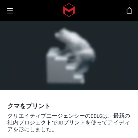
Toggle menu
Skip to main content
シ
クマをプリント
クリエイティブエージェンシーのDBLGは、最新の
社内プロジェクトで3Dプリントを使ってアイディ
アを形にしました。