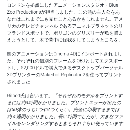
ロンドンを拠点にしたアニメーションスタジオ・Blue
Zoo Productionsが担当しました。この熊の主人公をあ
なたはこれまでにも見たことあるかもしれません。アメ
リカのテレビチャンネルであるアニマルプラネットのリ
ブランドスポットで、ポリゴンのグリズリーが魚を捕ま
えようとして、木で背中に怪我をしてしまうところを。
熊のアニメーションはCinema 4Dにインポートされまし
た。それぞれの個別のフレームをOBJとしてエクスポー
トし、$2,000ドルで購入できるデスクトップパーソナル
3DプリンターのMakerbot Replicator 2を使ってプリント
されました
Gilbert氏は言います。
「それぞれのモデルをプリントす
るには約3時間かかりました。プリントエラーが出たの
は50体のうち1つや2つくらい。完全に印刷するまでは
約４週間かかりました。長い時間でしたが、大きなファ
イルをレンダリングするときもそれぐらい使っています