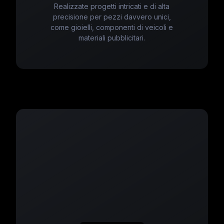
Realizzate progetti intricati e di alta
precisione per pezzi davvero unici,
come gioielli, componenti di veicoli e
materiali pubblicitari.