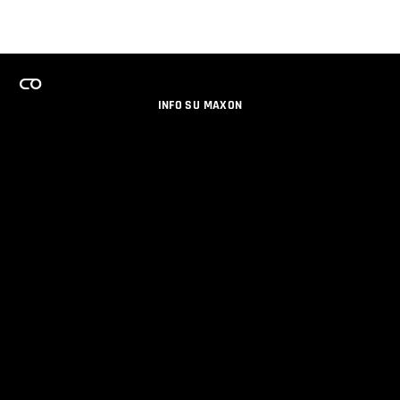
INFO SU MAXON
LAVORA CON NOI
PROGRAMMA LICENZE PER TEAM
NEWSLETTER
SOCIAL MEDIA
PARTNERS
DATI AZIENDALI
PRIVACY
© 2026 Maxon Computer GmbH. All Rights Reserved. Maxon Computer GmbH is part of the Nemetschek