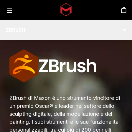
Toggle menu
Skip to main content
Sho
ZBRUSH
SETTORE
ZBrush di Maxon è uno strumento vincitore di
un premio Oscar® e leader nel settore dello
sculpting digitale, della modellazione e del
painting. I suoi strumenti e le sue funzionalità
personalizzabili, tra cui più di 200 pennelli