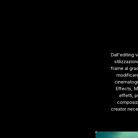
Dall'editing 
stilizzazio
frame al gra
modificare,
cinematograf
Effects, M
effetti, 
composizio
creator neces