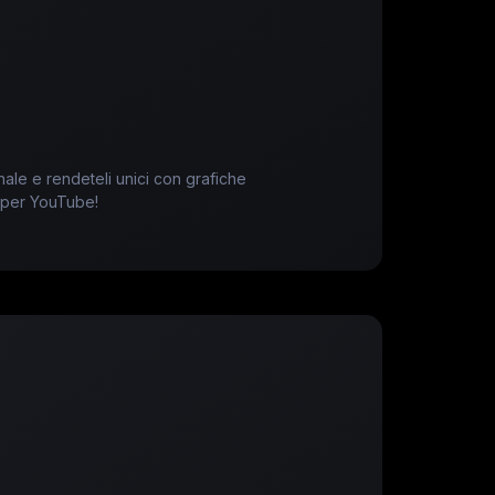
inale e rendeteli unici con grafiche
i per YouTube!