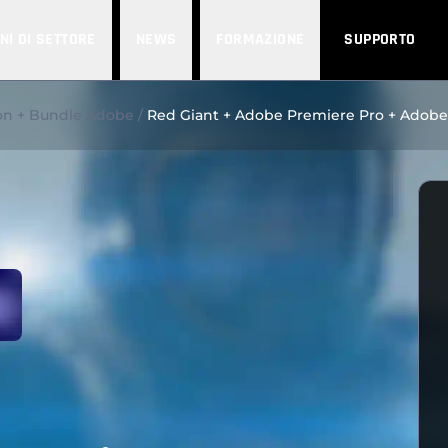
NI DI SETTORE
NEWS
FORMAZIONE
SUPPORTO
n + Bundle Adobe
Red Giant + Adobe Premiere Pro + Adobe 