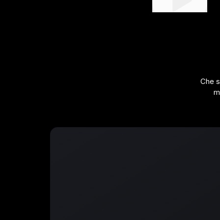
Che s
m