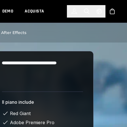
한국어
(KOREAN)
DEMO
ACQUISTA
Accedi
Toggle Search
Select Languag
Shop
After Effects
Loading...
Il piano include
Red Giant
Adobe Premiere Pro