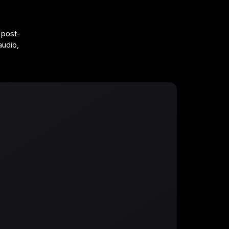
 post-
audio,