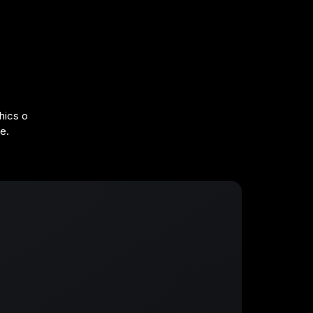
hics o
e.