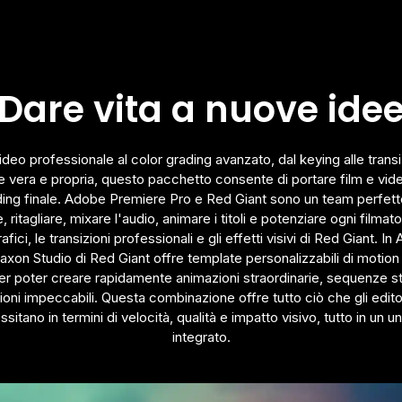
Dare vita a nuove ide
video professionale al color grading avanzato, dal keying alle transizi
ne vera e propria, questo pacchetto consente di portare film e vid
ding finale. Adobe Premiere Pro e Red Giant sono un team perfetto
 ritagliare, mixare l'audio, animare i titoli e potenziare ogni filmat
ici, le transizioni professionali e gli effetti visivi di Red Giant. I
axon Studio di Red Giant offre template personalizzabili di motion
per poter creare rapidamente animazioni straordinarie, sequenze st
ni impeccabili. Questa combinazione offre tutto ciò che gli edito
sitano in termini di velocità, qualità e impatto visivo, tutto in un 
integrato.