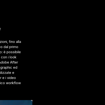
e
oni, fino alla
eo dal primo
: è possibile
o con i look
n Adobe After
 graphic ed
ilizzate e
r e i video
unico workflow