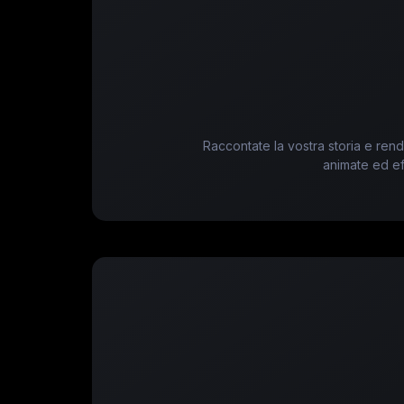
Raccontate la vostra storia e rende
animate ed ef