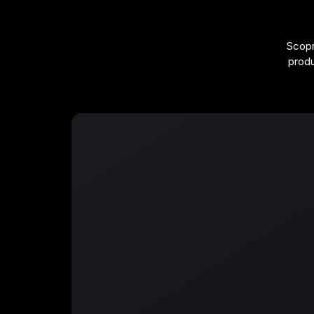
Scopr
produ