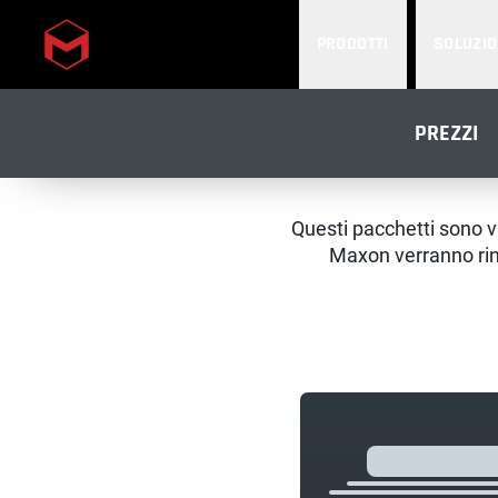
PRODOTTI
SOLUZIO
Skip to main content
PREZZI
Questi pacchetti sono v
Maxon verranno rin