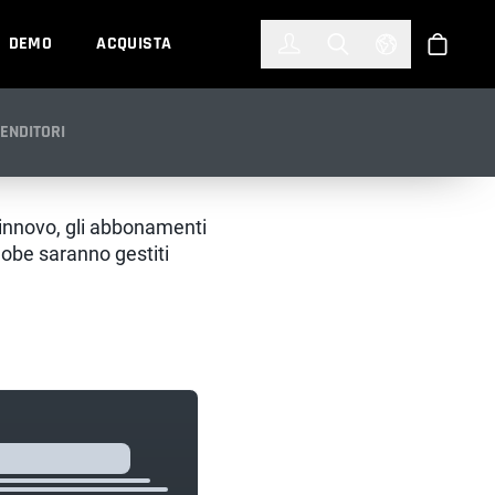
한국어
(KOREAN)
DEMO
ACQUISTA
Accedi
Toggle Search
Select Languag
Shop
VENDITORI
rinnovo, gli abbonamenti
obe saranno gestiti