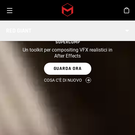
Toggle menu
Skip to main content
Sho
RED GIANT
INCLUSO IN RED GIANT
SUPERCOMP
Un toolkit per compositing VFX realistici in
After Effects
GUARDA ORA
COSA C’È DI NUOVO