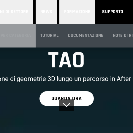
NI DI SETTORE
NEWS
FORMAZIONE
SUPPORTO
INCLUSO IN RED GIANT
 PER CATEGORIA
TUTORIAL
DOCUMENTAZIONE
NOTE DI R
TAO
CA
ne di geometrie 3D lungo un percorso in After
GUARDA ORA