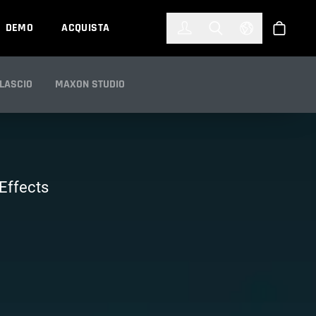
한국어
(KOREAN)
DEMO
ACQUISTA
Accedi
Toggle Search
Select Languag
Shop
ILASCIO
MAXON STUDIO
 Effects