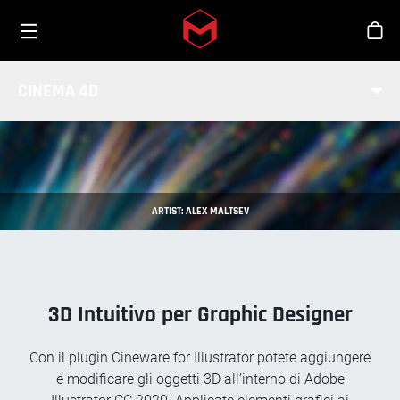
Toggle menu
Skip to main content
Sho
CINEWARE FOR ILLUSTRATOR
CINEMA 4D
ARTIST: ALEX MALTSEV
3D Intuitivo per Graphic Designer
Con il plugin Cineware for Illustrator potete aggiungere
e modificare gli oggetti 3D all’interno di Adobe