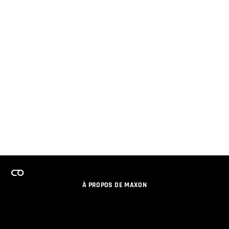
À PROPOS DE MAXON
EMPLOI
PROGRAMME DE LICENCES D'ÉQUIPES