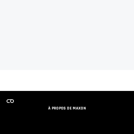
À PROPOS DE MAXON
EMPLOI
PROGRAMME DE LICENCES D'ÉQUIPES