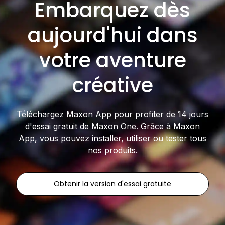
Embarquez dès
aujourd'hui dans
votre aventure
créative
Téléchargez Maxon App pour profiter de 14 jours
d'essai gratuit de Maxon One. Grâce à Maxon
App, vous pouvez installer, utiliser ou tester tous
nos produits.
Obtenir la version d'essai gratuite