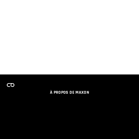
À PROPOS DE MAXON
EMPLOI
PROGRAMME DE LICENCES D'ÉQUIPES
RESTER INFORME DES NOUVEAUTES PAR EMAIL