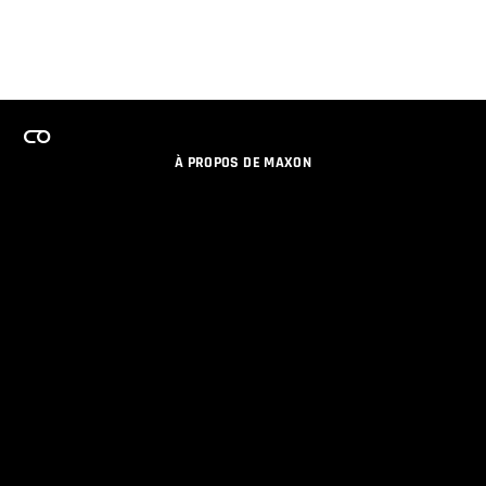
À PROPOS DE MAXON
EMPLOI
PROGRAMME DE LICENCES D'ÉQUIPES
RESTER INFORME DES NOUVEAUTES PAR EMAIL
MEDIAS SOCIAUX
PARTENAIRES
COLOPHON
POLITIQUE DE CONFIDENTIALITÉ