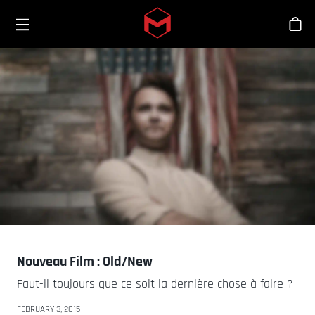
Toggle menu
Skip to main content
Bout
Nouveau Film : Old/New
Faut-il toujours que ce soit la dernière chose à faire ?
FEBRUARY 3, 2015