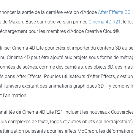
nnoncer la sortie de la dernière version d'Adobe
After Effects CC
i
e de Maxon. Basé sur notre version primée
Cinema 4D R21
, le l
échargement pour les membres d'Adobe Creative Cloud®.
tiliser Cinema 4D Lite pour créer et importer du contenu 3D au se
enu Cinema 4D peut être ajouté aux projets sous forme de métrage
données de scènes, comme des caméras, des objets 3D, des masqu
 dans After Effects. Pour les utilisateurs d'After Effects, c'est 
nt l'univers excitant des animations graphiques 3D – y compris 
et l'animation.
nnalités de Cinema 4D Lite R21 incluent les nouveaux Couvercles
lus complexes de texte, logos et autres objets spline/trajectoire
atténuation puissants pour les effets MoGraph, les déformations 