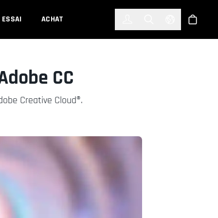
한국어
(KOREAN)
ESSAI
ACHAT
Connexion
Toggle Search
Select Languag
Boutiqu
 Adobe CC
dobe Creative Cloud®.