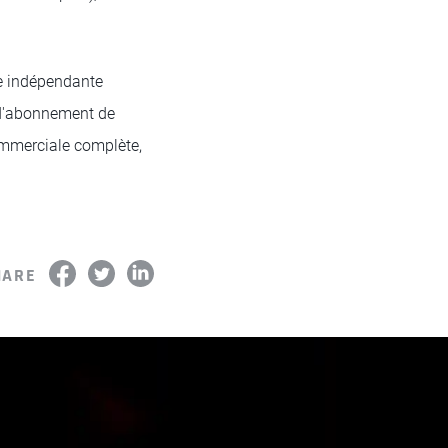
re indépendante
 d'abonnement de
ommerciale complète,
HARE