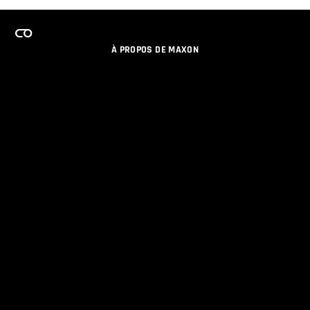
À PROPOS DE MAXON
EMPLOI
PROGRAMME DE LICENCES D'ÉQUIPES
RESTER INFORME DES NOUVEAUTES PAR EMAIL
MEDIAS SOCIAUX
PARTENAIRES
COLOPHON
POLITIQUE DE CONFIDENTIALITÉ
© 2026 Maxon Computer GmbH. All Rights Reserved. Maxon Computer GmbH is part of the Nemetschek
Group.