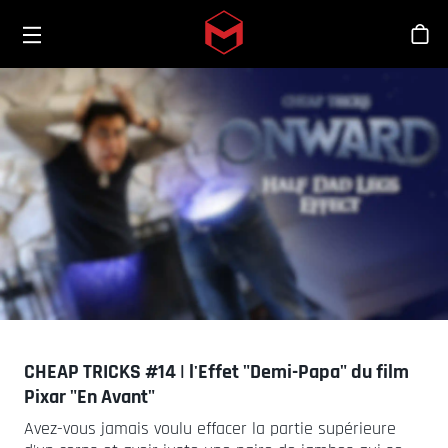
Toggle menu
Skip to main content
Bout
CHEAP TRICKS #14 | l'Effet "Demi-Papa" du film
Pixar "En Avant"
Avez-vous jamais voulu effacer la partie supérieure