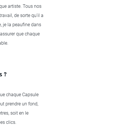
que artiste. Tous nos
avail, de sorte qu'il a
, je la peaufine dans
 m'assurer que chaque
able.
s ?
 que chaque Capsule
eut prendre un fond,
res, soit en le
s clics.