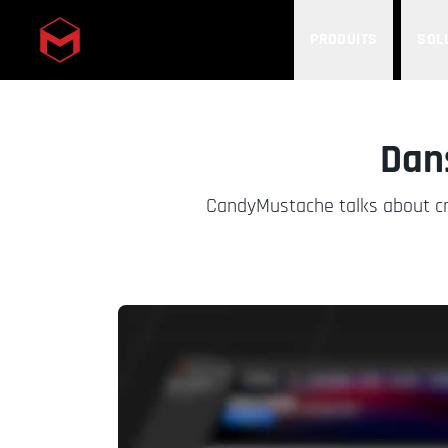
PRODUITS
SOL
Skip to main content
Dan
CandyMustache talks about cre