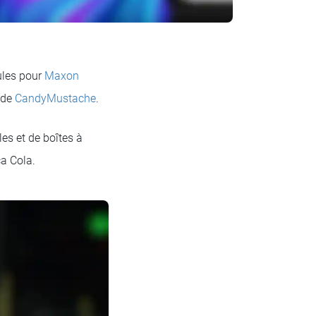
ules pour
Maxon
 de
CandyMustache
.
s et de boîtes à
ca Cola.