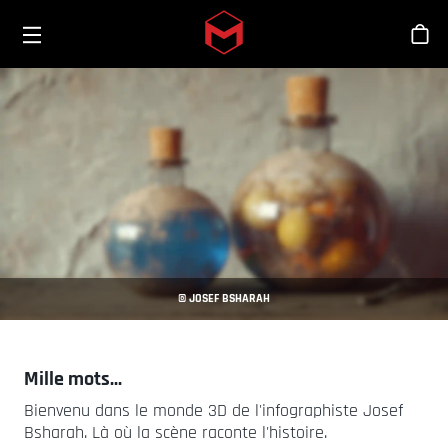
Toggle menu
Skip to main content
Bout
© JOSEF BSHARAH
Mille mots...
Bienvenu dans le monde 3D de l'infographiste Josef
Bsharah. Là où la scène raconte l'histoire.