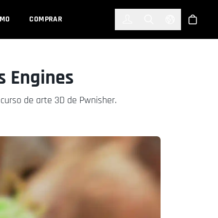
한국어
(KOREAN)
EMO
COMPRAR
Registrarse
Toggle Search
Select Languag
Tienda
s Engines
ncurso de arte 3D de Pwnisher.