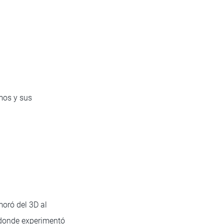
mos y sus
oró del 3D al
 donde experimentó