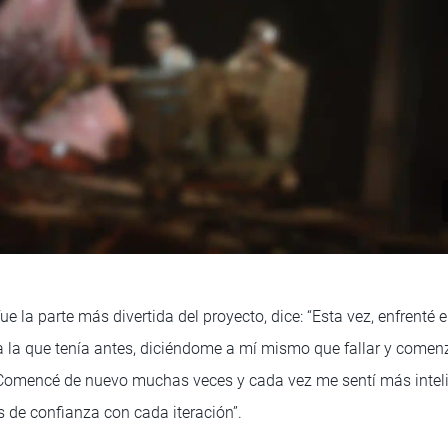
e la parte más divertida del proyecto, dice: “Esta vez, enfrenté
a la que tenía antes, diciéndome a mí mismo que fallar y come
Comencé de nuevo muchas veces y cada vez me sentí más inteli
de confianza con cada iteración”.