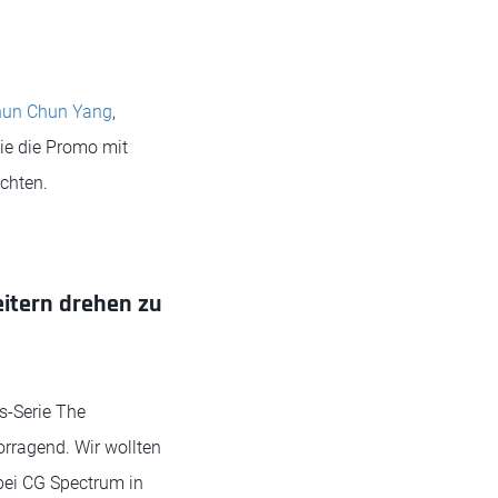
un Chun Yang
,
sie die Promo mit
ichten.
eitern drehen zu
s-Serie The
orragend. Wir wollten
 bei CG Spectrum in