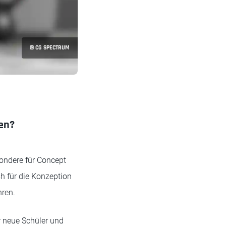
© CG SPECTRUM
nen?
sondere für Concept
sh für die Konzeption
hren.
r neue Schüler und