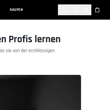
한국어
(KOREAN)
KAUFEN
Anmelden
Toggle Search
Select Languag
Shop
 Profis lernen
s sie von der erstklassigen