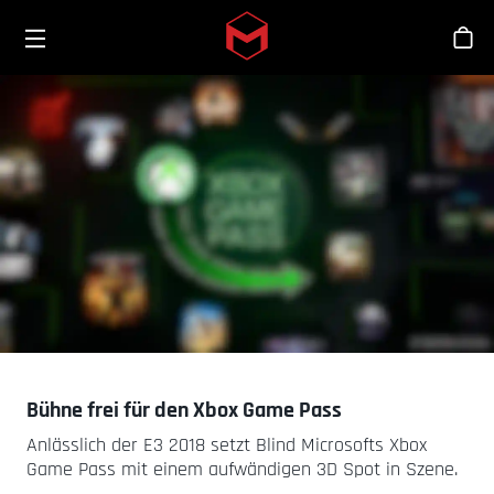
Toggle menu
Skip to main content
Sho
Bühne frei für den Xbox Game Pass
Anlässlich der E3 2018 setzt Blind Microsofts Xbox
Game Pass mit einem aufwändigen 3D Spot in Szene.