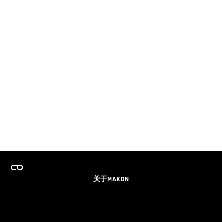
关于MAXON
事业
团队许可证计划