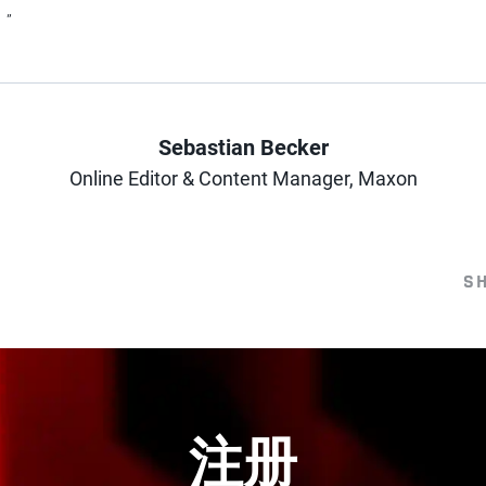
”
Sebastian Becker
Author
Online Editor & Content Manager, Maxon
S
注册