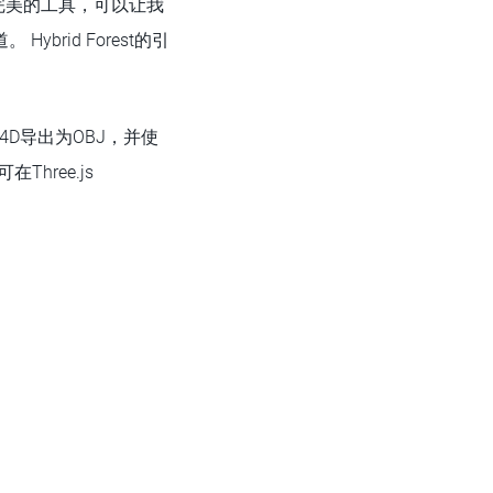
一款完美的工具，可以让我
brid Forest的引
 4D导出为OBJ，并使
hree.js