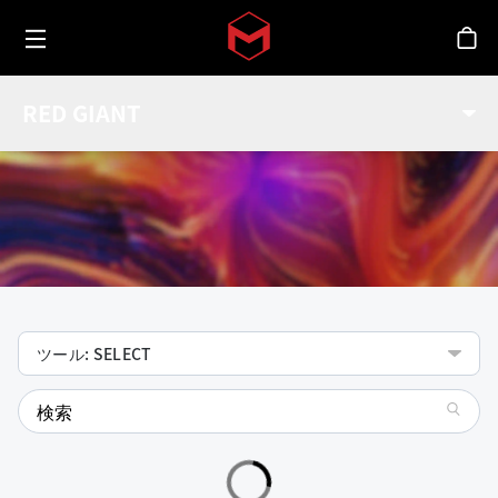
Toggle menu
Skip to main content
シ
機能
RED GIANT
Red Giantツールの機能をチェック
ツール: SELECT
search