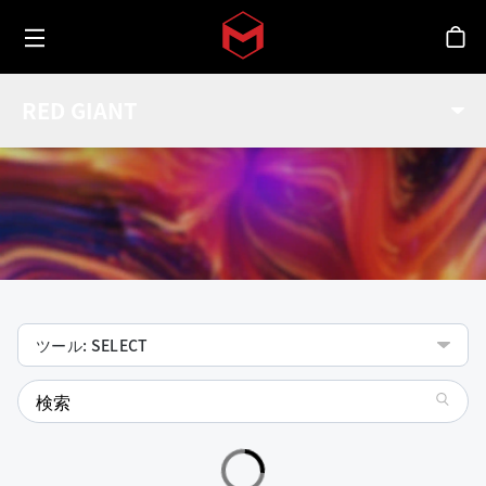
Toggle menu
Skip to main content
シ
機能
RED GIANT
Red Giantツールの機能をチェック
ツール: SELECT
search