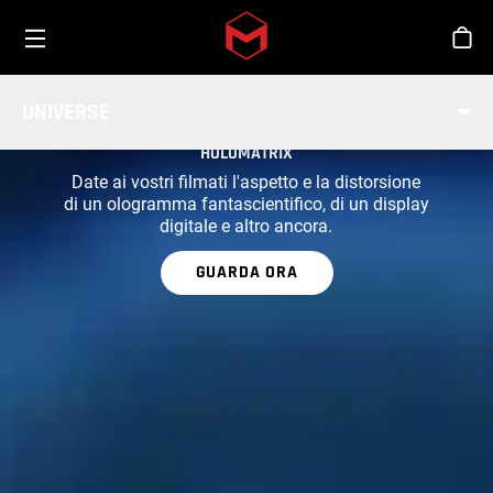
Toggle menu
Skip to main content
Sho
UNIVERSE
INCLUSO IN UNIVERSE
HOLOMATRIX
Date ai vostri filmati l'aspetto e la distorsione
di un ologramma fantascientifico, di un display
digitale e altro ancora.
GUARDA ORA