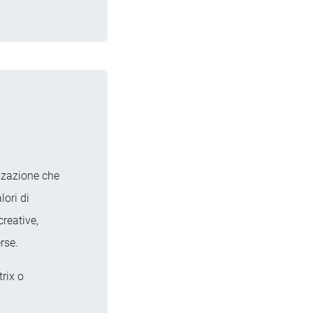
zzazione che
lori di
creative,
rse.
rix o