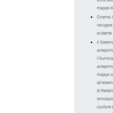
mappe dei
Cinema 4D
navigare 
evidente 
Il Sistem
anteprime
l'illumin
anteprime
mappe ver
all'ester
di Redshi
simulazio
cuciture 