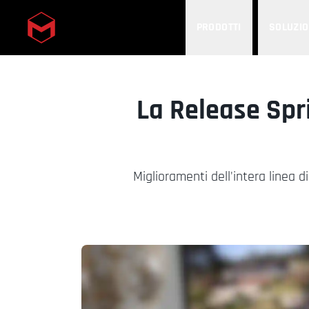
PRODOTTI
SOLUZIO
Skip to main content
La Release Spr
Miglioramenti dell'intera linea d