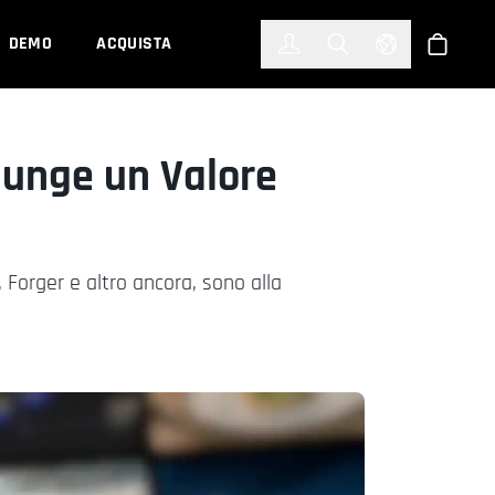
한국어
(KOREAN)
DEMO
ACQUISTA
Accedi
Toggle Search
Select Languag
Shop
iunge un Valore
, Forger e altro ancora, sono alla