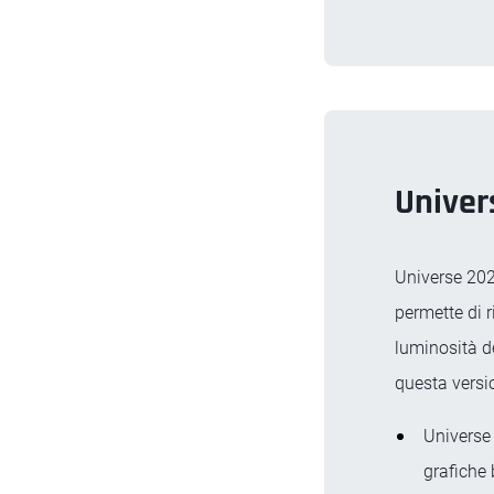
Univer
Universe 202
permette di r
luminosità de
questa versio
Universe 
grafiche 