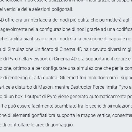
 vertici e delle selezioni poligonali.
 offre ora un'interfaccia dei nodi più pulita che permetterà agli 
agevolmente nella configurazione di nodi grazie ad una codifica
che facilita sia il lavoro con i nodi sia la creazione di capsule no
a di Simulazione Unificato di Cinema 4D ha ricevuto diversi migl
 di Pyro nella viewport di Cinema 4D ora supportano il colore e
azione, ottimo sia per configurare una simulazione che per la con
 di rendering di alta qualità. Gli emettitori includono ora il supp
tice e disturbo di Maxon, mentre Destructor Force limita Pyro al
no di un box. L'output di Pyro viene generato automaticamente pe
ft e può essere facilmente scambiato tra le scene di simulazion
ne di elementi gonfiati ora supporta le mappe vertice, consente
e di controllare le aree di gonfiaggio.