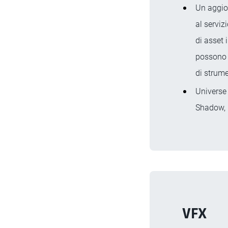
Un aggio
al serviz
di asset 
possono o
di strume
Universe 
Shadow, 
VFX