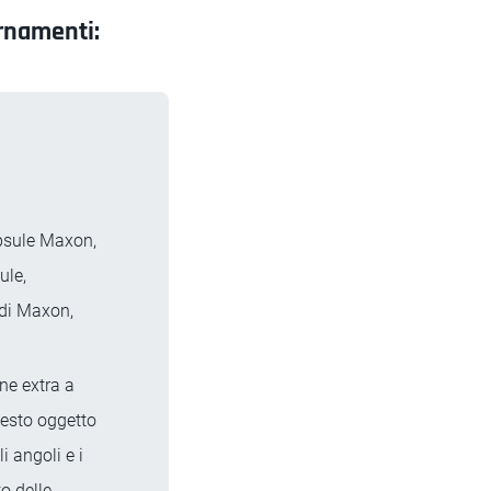
ornamenti:
psule Maxon,
ule,
 di Maxon,
ne extra a
uesto oggetto
 angoli e i
o delle