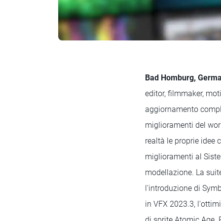
Bad Homburg, Germa
editor, filmmaker, moti
aggiornamento comple
miglioramenti del work
realtà le proprie idee
miglioramenti al Sist
modellazione. La suit
l'introduzione di Symb
in VFX 2023.3, l'ottim
di sprite Atomic Age. 