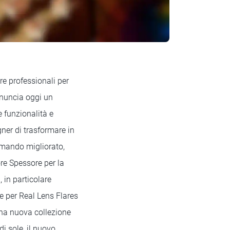
e professionali per
annuncia oggi un
funzionalità e
gner di trasformare in
Comando migliorato,
re Spessore per la
 in particolare
e per Real Lens Flares
una nuova collezione
i sole, il nuovo