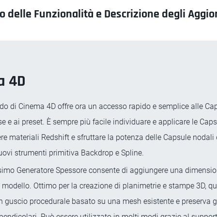
 delle Funzionalità e Descrizione degli Aggi
a 4D
do di Cinema 4D offre ora un accesso rapido e semplice alle Ca
rse e ai preset. È sempre più facile individuare e applicare le Caps
e materiali Redshift e sfruttare la potenza delle Capsule nodali
ovi strumenti primitiva Backdrop e Spline.
ssimo Generatore Spessore consente di aggiungere una dimensio
 modello. Ottimo per la creazione di planimetrie e stampe 3D, q
 guscio procedurale basato su una mesh esistente e preserva gli
pendicolari. Può essere utilizzato in molti modi grazie al support