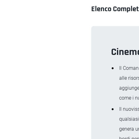
Elenco Completo
Cinem
Il Coman
alle riso
aggiunger
come i nu
Il nuovi
qualsiasi
genera un
bordi per