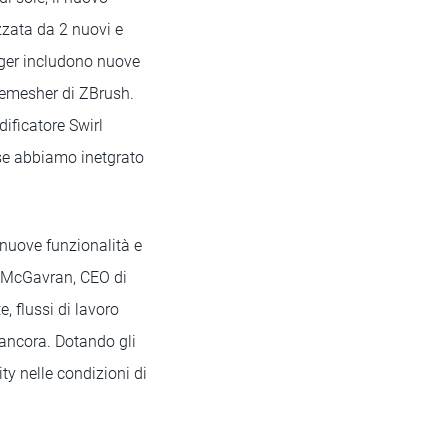
zzata da 2 nuovi e
rger includono nuove
ZRemesher di ZBrush.
ificatore Swirl
se abbiamo inetgrato
nuove funzionalità e
d McGavran, CEO di
 flussi di lavoro
o ancora. Dotando gli
ity nelle condizioni di