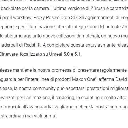
backplate per la camera. L'ultima versione di ZBrush è caratteri
i per il workflow: Proxy Pose e Drop 3D. Gli aggiornamenti di Fo
teprime e per l'illuminazione, oltre all'integrazione del potente 
ule abbiamo aggiunto nuove collezioni di materiali, un nuovo mod
haderball di Redshift. A completare questa entusiasmante relea
ineware, focalizzato su Unreal 5.0 e 5.1.
elease mantiene la nostra promessa di presentare regolarmente 
nguardia per l'intera linea di prodotti Maxon One", afferma Davi
ease, la nostra community può aspettarsi prestazioni migliorate,
avanzati per l'animazione, il rendering, lo sculpting e molto altr
lli di strumenti all'avanguardia, vogliamo mettere la nostra commun
 straordinari mai visti prima".