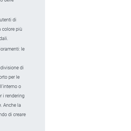
utenti di
 colore più
dali.
ioramenti: le
divisione di
orto per le
l'interno o
r i rendering
e. Anche la
ndo di creare