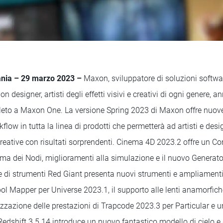
nia – 29 marzo 2023 –
Maxon, sviluppatore di soluzioni softwar
on designer, artisti degli effetti visivi e creativi di ogni genere, 
to a Maxon One. La versione Spring 2023 di Maxon offre nuove 
flow in tutta la linea di prodotti che permetterà ad artisti e desi
 creative con risultati sorprendenti. Cinema 4D 2023.2 offre un 
ema dei Nodi, miglioramenti alla simulazione e il nuovo Generato
e di strumenti Red Giant presenta nuovi strumenti e ampliamenti,
ol Mapper per Universe 2023.1, il supporto alle lenti anamorfich
izzazione delle prestazioni di Trapcode 2023.3 per Particular e 
Redshift 3.5.14 introduce un nuovo fantastico modello di cielo e d