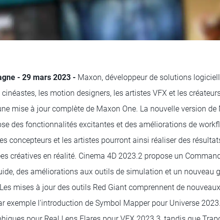
gne - 29 mars 2023 -
Maxon, développeur de solutions logiciel
 cinéastes, les motion designers, les artistes VFX et les créateur
une mise à jour complète de Maxon One. La nouvelle version de
e des fonctionnalités excitantes et des améliorations de workfl
 concepteurs et les artistes pourront ainsi réaliser des résulta
ées créatives en réalité. Cinema 4D 2023.2 propose un Commande
uide, des améliorations aux outils de simulation et un nouveau 
 Les mises à jour des outils Red Giant comprennent de nouveaux 
ar exemple l'introduction de Symbol Mapper pour Universe 2023.1
phiques pour Real Lens Flares pour VFX 2023.3, tandis que Tra