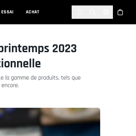
한국어
(KOREAN)
ESSAI
ACHAT
Connexion
Toggle Search
Select Languag
Boutiqu
 printemps 2023
ionnelle
te la gamme de produits, tels que
 encore.