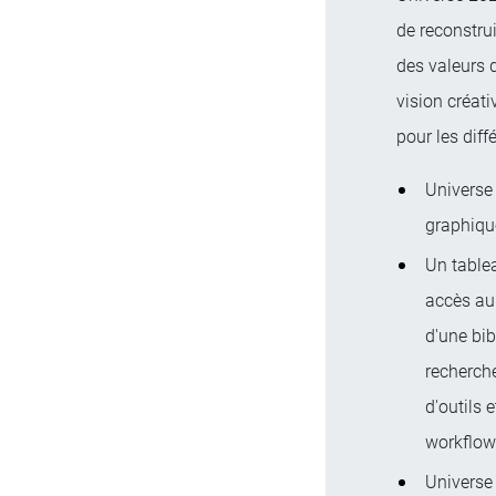
de reconstrui
des valeurs d
vision créat
pour les diff
Universe
graphique
Un table
accès au 
d'une bib
recherche
d'outils 
workflow
Universe 