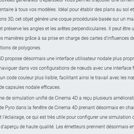
taire à tous vos modèles. Idéal pour établir des plans au sol e
ons 3D, cet objet génère une coque procédurale basée sur un ma
et préserve les angles et les arêtes perpendiculaires. Il peut être u
es manières grâce à sa prise en charge des cartes d’influences de
ctions de polygones.
D propose désormais une interface utilisateur nodale plus propr
naviguer dans vos configurations de nœuds avec une interface f
un code couleur plus lisible, facilitant ainsi le travail avec les n
de capsules nodale efficaces.
e de simulation unifié de Cinema 4D a reçu plusieurs améliorati
de Pyro dans la fenêtre de Cinema 4D prenant désormais en char
t l'éclairage, ce qui est très utile pour configurer une simulation
 d'aperçu de haute qualité. Les émetteurs prennent désormais e