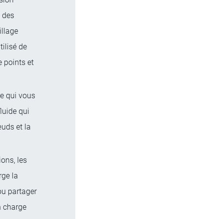
t des
illage
tilisé de
 points et
e qui vous
luide qui
œuds et la
ons, les
ge la
 ou partager
n charge