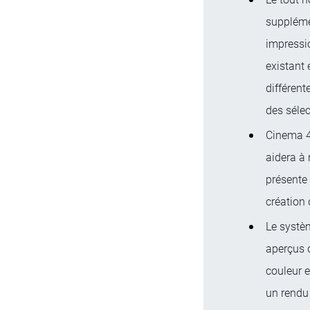
supplémen
impressi
existant 
différent
des séle
Cinema 4
aidera à 
présente 
création 
Le systèm
aperçus 
couleur e
un rendu