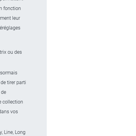
en fonction
ement leur
réréglages
rix ou des
ésormais
e tirer parti
 de
e collection
 dans vos
, Line, Long