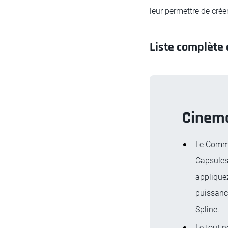
leur permettre de crée
Liste complète 
Cinem
Le Comma
Capsules
appliquez
puissanc
Spline.
Le tout 