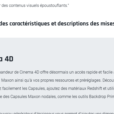
r des contenus visuels époustouflants."
des caractéristiques et descriptions des mises 
a 4D
ndeur de Cinema 4D offre désormais un accès rapide et facile
 Maxon ainsi qu'à vos propres ressources et préréglages. Décou
 facilement les Capsules, ajoutez des matériaux Redshift et utili
e des Capsules Maxon nodales, comme les outils Backdrop Primi
nouveau générateur d'épaisseur vous permet d'ajouter une dimen