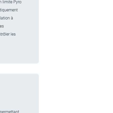
n limite Pyro
matiquement
lation à
tes
trôler les
 permettant