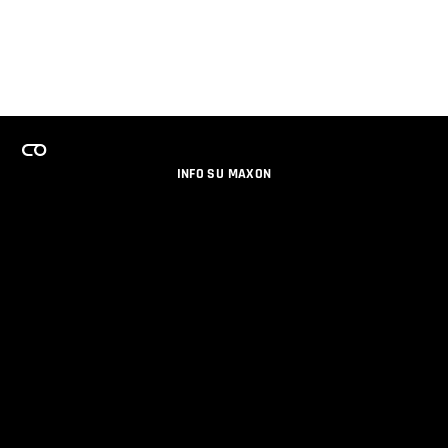
INFO SU MAXON
LAVORA CON NOI
PROGRAMMA LICENZE PER TEAM
NEWSLETTER
SOCIAL MEDIA
PARTNERS
DATI AZIENDALI