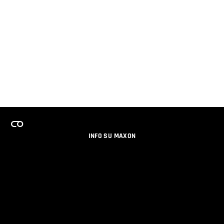
INFO SU MAXON
LAVORA CON NOI
PROGRAMMA LICENZE PER TEAM
NEWSLETTER
SOCIAL MEDIA