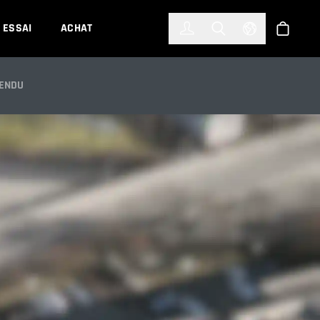
한국어
(KOREAN)
ESSAI
ACHAT
Connexion
Toggle Search
Select Languag
Boutiqu
HICAD
ENDU