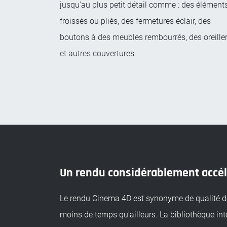
jusqu'au plus petit détail comme : des élément
froissés ou pliés, des fermetures éclair, des
boutons à des meubles rembourrés, des oreille
et autres couvertures.
Un rendu considérablement accé
Le rendu Cinema 4D est synonyme de qualité 
moins de temps qu'ailleurs. La bibliothèque in