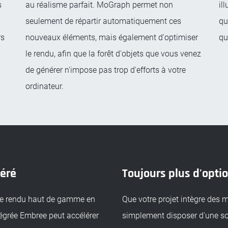
s
au réalisme parfait. MoGraph permet non
il
seulement de répartir automatiquement ces
qu
rs
nouveaux éléments, mais également d'optimiser
qu
le rendu, afin que la forêt d'objets que vous venez
de générer n'impose pas trop d'efforts à votre
ordinateur.
léré
Toujours plus d'opti
de rendu haut de gamme en
Que votre projet intègre des m
tégrée Embree peut accélérer
simplement disposer d'une sol