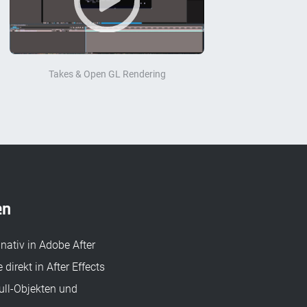
Takes & Open GL Rendering
en
nativ in Adobe After
irekt in After Effects
ull-Objekten und