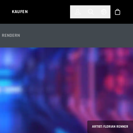
한국어
(KOREAN)
KAUFEN
Anmelden
Toggle Search
Select Languag
Shop
FFECTS
RENDERN
ARTIST: FLORIAN RENNER