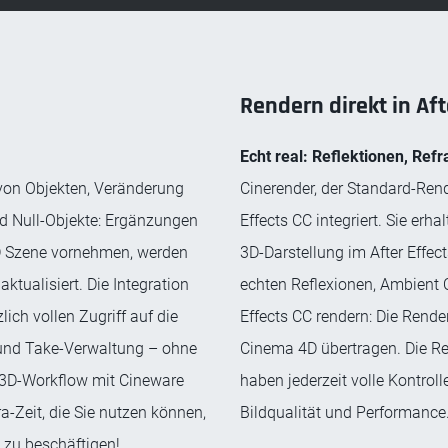
Rendern direkt in Aft
Echt real: Reflektionen, Refr
von Objekten, Veränderung
Cinerender, der Standard-Rend
nd Null-Objekte: Ergänzungen
Effects CC integriert. Sie er
4D Szene vornehmen, werden
3D-Darstellung im After Effec
aktualisiert. Die Integration
echten Reflexionen, Ambient O
ch vollen Zugriff auf die
Effects CC rendern: Die Rend
- und Take-Verwaltung – ohne
Cinema 4D übertragen. Die Ren
e 3D-Workflow mit Cineware
haben jederzeit volle Kontrol
a-Zeit, die Sie nutzen können,
Bildqualität und Performance
t zu beschäftigen!