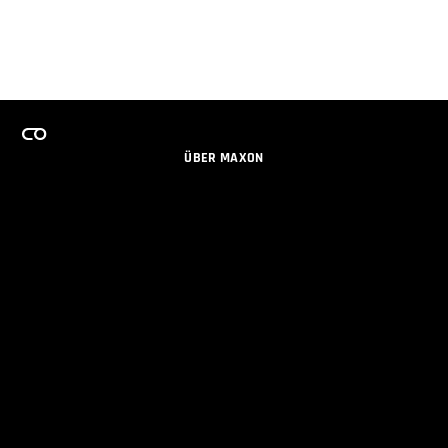
ÜBER MAXON
KARRIERE
TEAMS LIZENZPROGRAMM
NEWSLETTER
SOZIALE MEDIEN
PARTNER
IMPRESSUM
DATENSCHUTZERKLÄRUNG