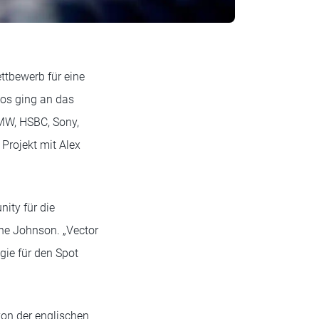
ttbewerb für eine
eos ging an das
MW, HSBC, Sony,
 Projekt mit Alex
ity für die
nne Johnson. „Vector
ie für den Spot
von der englischen