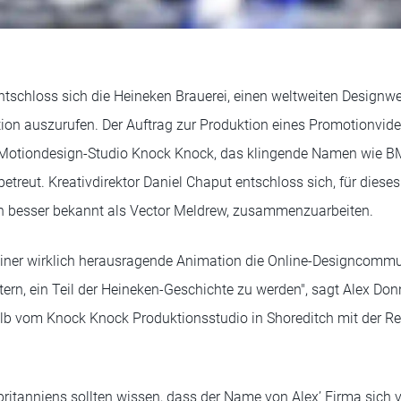
schloss sich die Heineken Brauerei, einen weltweiten Designwe
ition auszurufen. Der Auftrag zur Produktion eines Promotionvid
Motiondesign-Studio Knock Knock, das klingende Namen wie B
treut. Kreativdirektor Daniel Chaput entschloss sich, für dieses
n besser bekannt als Vector Meldrew, zusammenzuarbeiten.
 einer wirklich herausragende Animation die Online-Designcommun
tern, ein Teil der Heineken-Geschichte zu werden", sagt Alex Do
b vom Knock Knock Produktionsstudio in Shoreditch mit der Reg
ritanniens sollten wissen, dass der Name von Alex’ Firma sich 