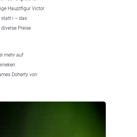
ige Hauptfigur Victor
statt i – das
 diverse Preise
el mehr auf
eineken
James Doherty von