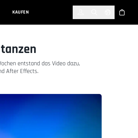
한국어
(KOREAN)
KAUFEN
Anmelden
Toggle Search
Select Languag
Shop
 tanzen
Wochen entstand das Video dazu,
d After Effects.