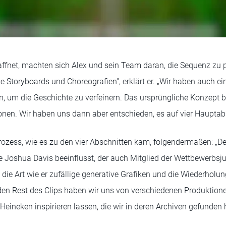
ffnet, machten sich Alex und sein Team daran, die Sequenz zu 
Storyboards und Choreografien", erklärt er. „Wir haben auch ein
n, um die Geschichte zu verfeinern. Das ursprüngliche Konzept b
nen. Wir haben uns dann aber entschieden, es auf vier Hauptab
rozess, wie es zu den vier Abschnitten kam, folgendermaßen: „Der
 Joshua Davis beeinflusst, der auch Mitglied der Wettbewerbsjur
m die Art wie er zufällige generative Grafiken und die Wiederhol
den Rest des Clips haben wir uns von verschiedenen Produktion
eineken inspirieren lassen, die wir in deren Archiven gefunden 