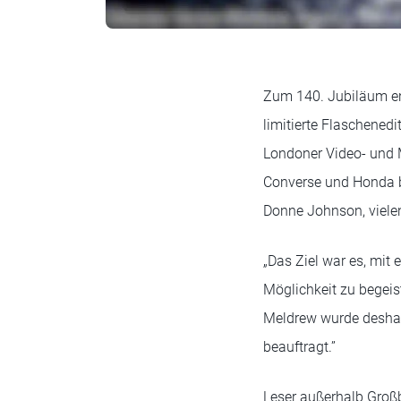
Zum 140. Jubiläum ent
limitierte Flaschened
Londoner Video- und 
Converse und Honda be
Donne Johnson, viele
„Das Ziel war es, mit
Möglichkeit zu begeis
Meldrew wurde deshal
beauftragt.”
Leser außerhalb Großb