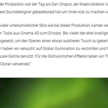
 der Produktion war der Tag als Dan Chaput, der Kreativdirektor 
sere Sounddesigner gebeatboxed hat um ihnen klar zu machen was
ieler unterschiedlicher Stile wie bei dieser Produktion, kamen s
en Tools aus Cinema 4D zum Einsatz. Bei vielen der eher knalli
gesetzt, um den Szenen einen etwas subtileren Touch zu geben”, 
haben wir versucht, auf Global Illumination zu verzichten und 
ale Gorilla benutzt. Für die Glühwürmchen-Effekte haben wir Th
loner verwendet.”