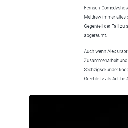
Fernseh-Comedyshow “O
Meldrew immer alles sc
Gegenteil der Fall zu
abgeräumt.
Auch wenn Alex urspr
Zusammenarbeit und zi
Sechzigsekünder koope
Greeble.tv als Adobe A