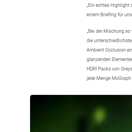
„Ein echtes Highlight
einem Briefing für un
„Bei der Mischung so v
die unterschiedlichst
Ambient Occlusion ein
glänzenden Elementen 
HDRI Packs von Greysc
jede Menge MoGraph C