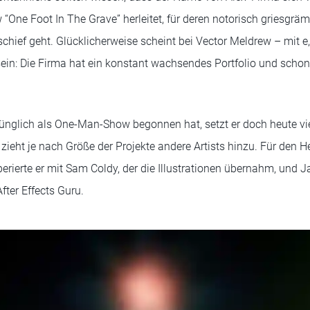
ne Foot In The Grave” herleitet, für deren notorisch griesgräm
hief geht. Glücklicherweise scheint bei Vector Meldrew – mit e, 
 sein: Die Firma hat ein konstant wachsendes Portfolio und schon
ünglich als One-Man-Show begonnen hat, setzt er doch heute vi
eht je nach Größe der Projekte andere Artists hinzu. Für den H
rierte er mit Sam Coldy, der die Illustrationen übernahm, und 
fter Effects Guru.