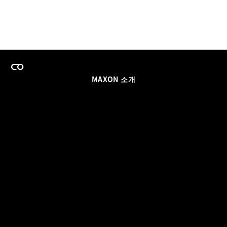
MAXON 소개
이력
팀스 라이선스 프로그램
이메일 업데이트 받기
소셜
파트너
날인
개인정보 보호 정책