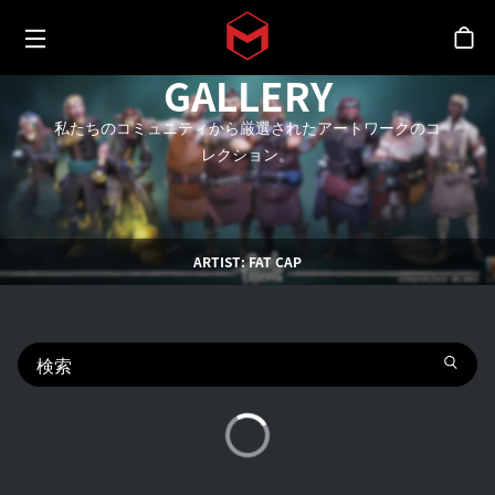
Toggle menu
Skip to main content
シ
GALLERY
私たちのコミュニティから厳選されたアートワークのコ
レクション。
ARTIST: FAT CAP
search