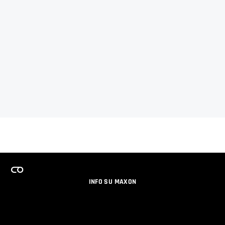
INFO SU MAXON
LAVORA CON NOI
PROGRAMMA LICENZE PER TEAM