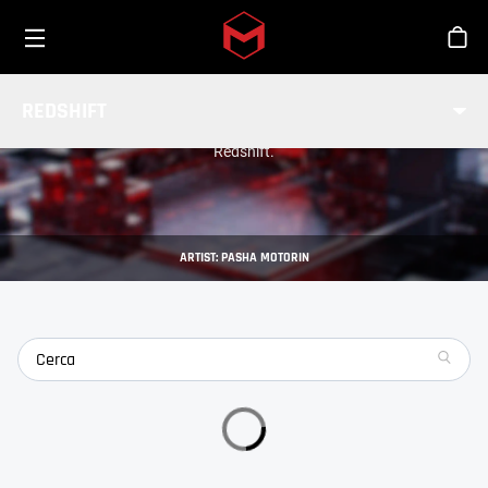
Toggle menu
Skip to main content
Sho
INTEGRAZIONI
REDSHIFT
INTEGRAZIONI
Scopri di più su tutte le applicazioni host supportate da
Redshift.
ARTIST: PASHA MOTORIN
search