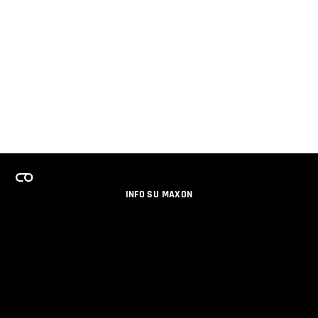
INFO SU MAXON
LAVORA CON NOI
PROGRAMMA LICENZE PER TEAM
NEWSLETTER
SOCIAL MEDIA