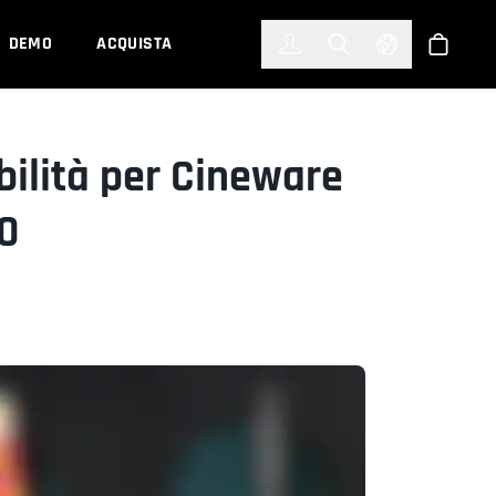
한국어
(KOREAN)
DEMO
ACQUISTA
Accedi
Toggle Search
Select Languag
Shop
ilità per Cineware
0