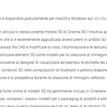
tor è disponibile gratuitamente per macOS e Windows sul
sito Ma
or utilizza lo stesso potente motore 3D di Cinema 4D, l'intuitiva 
n che si è recentemente aggiudicata diversi premi in ambito Sci-
siasi file C4D e modificare la vista, l'illuminazione e le texture 
tilizzare elementi 3D come modelli per la creazione di immagini 
 consente ai designer di visualizzare ad esempio le etichette dei p
contenuti 3D nelle composizioni di Illustrator o persino disporr
one e la prospettiva durante la creazione di immagini vettoriali.
ota fonte online di modelli 3D, ha gentilmente incluso in Cineware
uso, compresi i classici modelli per il packaging di prodotti e alt
io verso la terza dimensione per tutti gli utenti di Illustrator! Gl