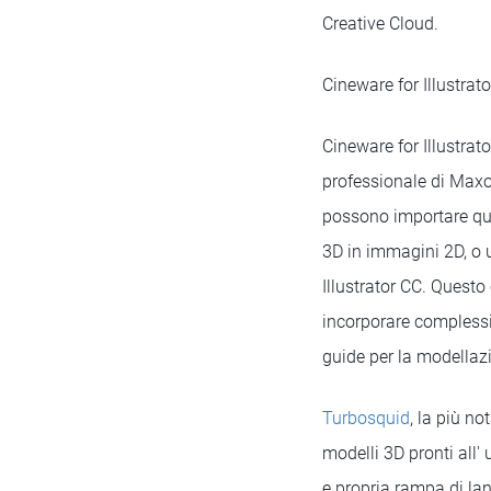
Creative Cloud.
Cineware for Illustra
Cineware for Illustrat
professionale di Maxo
possono importare qual
3D in immagini 2D, o u
Illustrator CC. Questo
incorporare complessi 
guide per la modellazi
Turbosquid
, la più n
modelli 3D pronti all' 
e propria rampa di lanc