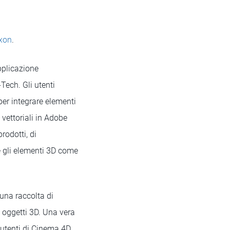
xon
.
applicazione
Tech. Gli utenti
per integrare elementi
vettoriali in Adobe
rodotti, di
e gli elementi 3D come
 una raccolta di
ri oggetti 3D. Una vera
i utenti di Cinema 4D