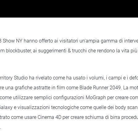
B Show NY hanno offerto ai visitatori un'ampia gamma di interven
lm blockbuster, ai suggerimenti & trucchi che rendono la vita più f
rritory Studio ha rivelato come ha usato i volumi, i campi e i def
re una grafiche astratte in film come Blade Runner 2049. La mo
come utilizzare semplici configurazioni MoGraph per creare co
Galaxy e visualizzazioni tecnologiche come quelle dei body scanne
strato come usare Cinema 4D per creare schiuma di birra procedu
.