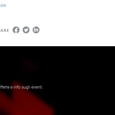
Tube
.
HARE
erte e info sugli eventi.