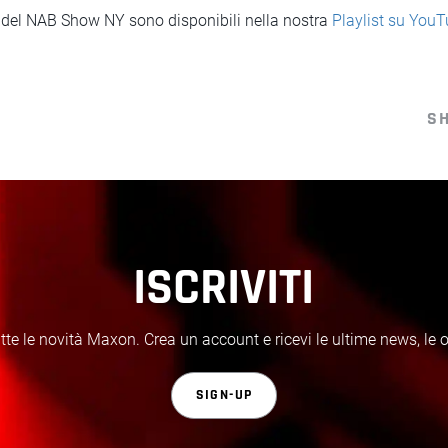
i del NAB Show NY sono disponibili nella nostra
Playlist su You
S
ISCRIVITI
te le novità Maxon. Crea un account e ricevi le ultime news, le off
SIGN-UP