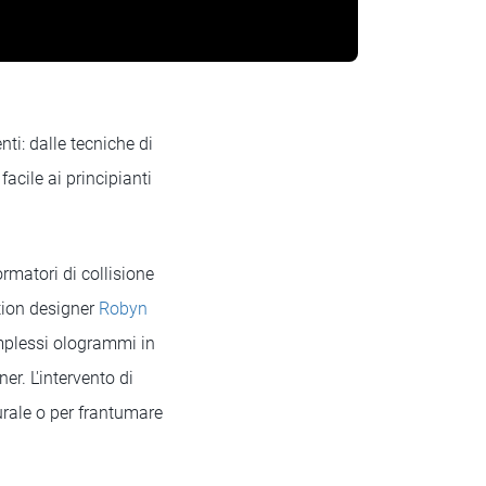
ti: dalle tecniche di
acile ai principianti
ormatori di collisione
tion designer
Robyn
mplessi ologrammi in
r. L'intervento di
rale o per frantumare