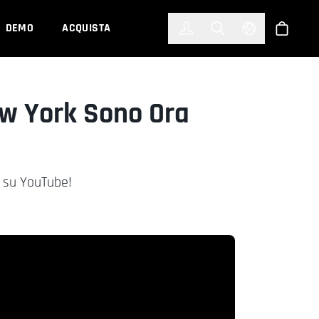
한국어
(KOREAN)
DEMO
ACQUISTA
Accedi
Toggle Search
Select Languag
Shop
ew York Sono Ora
a su YouTube!